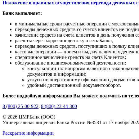
Положение о правилах осуществления перевода денежных 
Банк выполняет:
в минимальные сроки расчетные операции с московскими
переводы денежных средств со счетов клиентов не поздн
зачисление средств на счета клиентов в день получения
расчеты через корреспондентскую сеть Банка;
переводы денежных средств, поступивших в пользу кли
кассовые операции — прием и выдачу наличных денежных 
оперативное зачисление средств на счета Клиентов;
обслуживание внешнеэкономической деятельности:
консультации по вопросам валютного законодатель
документов и информации;
услуги по оперативному оформлению документов в
удобный дистанционный документооборот.
Более подробную информацию Вы можете получить по теле
8 (800) 25-00-922
,
8 (800) 23-44-300
© 2026 ЦМРБанк (ООО)
Универсальная лицензия Банка России №3531 от 17 ноября 2022
Раскрытие информации