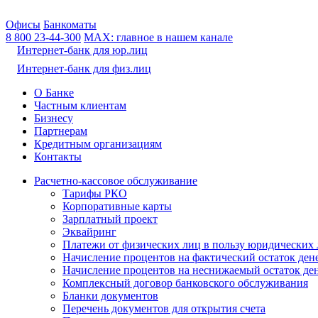
Офисы
Банкоматы
8 800
23-44-300
МАХ: главное в нашем канале
Интернет-банк для юр.лиц
Интернет-банк для физ.лиц
О Банке
Частным клиентам
Бизнесу
Партнерам
Кредитным организациям
Контакты
Расчетно-кассовое обслуживание
Тарифы РКО
Корпоративные карты
Зарплатный проект
Эквайринг
Платежи от физических лиц в пользу юридических
Начисление процентов на фактический остаток ден
Начисление процентов на неснижаемый остаток ден
Комплексный договор банковского обслуживания
Бланки документов
Перечень документов для открытия счета